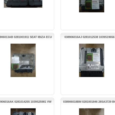
906013AB 0281001911 SEAT IBIZA ECU
038906016AJ 0281012538 1039S19656
BEYNİ
TRANSPORTER MOTOR BEYNİ
8906016AK 0281014255 1039S25981 VW
038906018BM 0281001846 28SA3729 
TOURAN MOTOR BEYNİ
GOLF DİZEL MOTOR BEYNİ