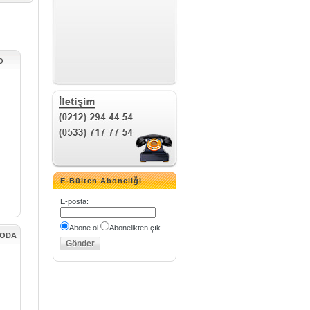
O
E-Bülten Aboneliği
E-posta
:
Abone ol
Abonelikten çık
KODA