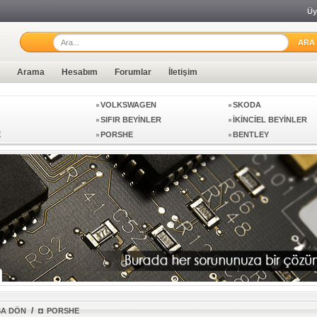
Üy
GHINI
BUGATTI
CHIPTUNING
Arama
Hesabım
Forumlar
İletişim
VOLKSWAGEN
SKODA
SIFIR BEYİNLER
İKİNCİEL BEYİNLER
E
PORSHE
BENTLEY
GHINI
BUGATTI
CHIPTUNING
VOLKSWAGEN
SKODA
SIFIR BEYİNLER
İKİNCİEL BEYİNLER
E
PORSHE
BENTLEY
/
ŞA DÖN
PORSHE