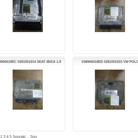
8906018EC 0281001914 SEAT IBIZA 1.9
038906018ED 0281001915 VW POL
MOTOR BEYNİ
MOTOR BEYNİ
2
3
4
5
Sonraki
...
Son