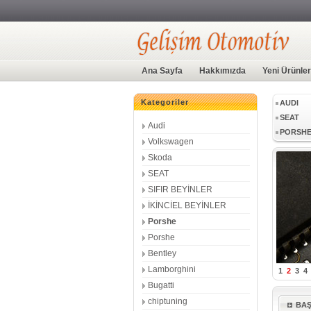
LAMBOR
Ana Sayfa
Hakkımızda
Yeni Ürünler
Kategoriler
AUDI
SEAT
Audi
PORSH
Volkswagen
LAMBOR
Skoda
SEAT
SIFIR BEYİNLER
AUDI
İKİNCİEL BEYİNLER
SEAT
Porshe
PORSH
Porshe
Bentley
Lamborghini
1
2
3
4
Bugatti
chiptuning
BA