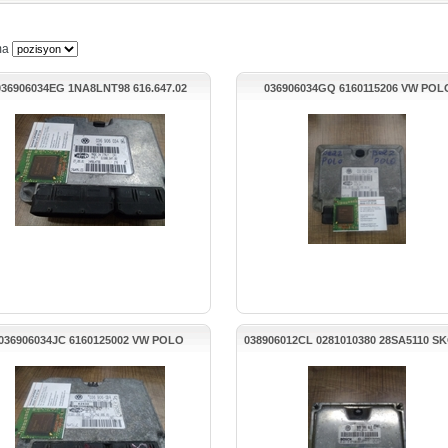
ma
036906034EG 1NA8LNT98 616.647.02
036906034GQ 6160115206 VW POL
W4MU.EG AUDİ A2 BENZİNLİ MOTOR
MOTOR BEYNİ
BEYNİ
036906034JC 6160125002 VW POLO
038906012CL 0281010380 28SA5110 S
MOTOR BEYNİ
OCTIVA MOTOR BEYNİ