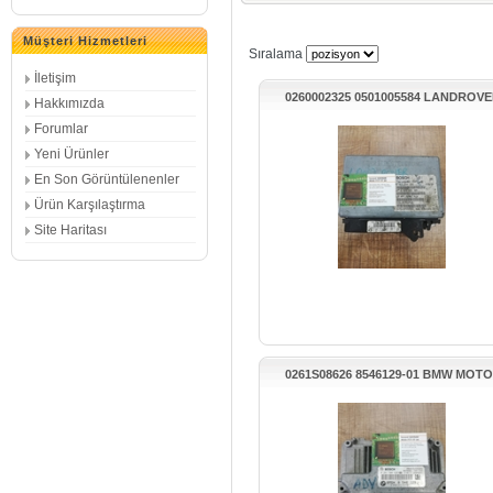
Müşteri Hizmetleri
Sıralama
İletişim
0260002325 0501005584 LANDROV
Hakkımızda
ROVER ŞANZIMAN BEYN
Forumlar
Yeni Ürünler
En Son Görüntülenenler
Ürün Karşılaştırma
Site Haritası
0261S08626 8546129-01 BMW MOT
BEYNİ