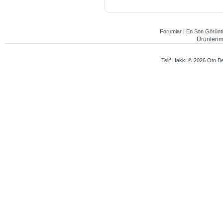
Forumlar
|
En Son Görüntü
Ürünlerimi
Telif Hakkı © 2026 Oto Bey