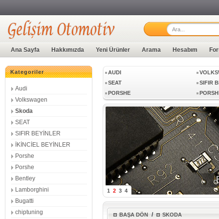
LAMBORGHINI
BUGAT
Ana Sayfa
Hakkımızda
Yeni Ürünler
Arama
Hesabım
For
Kategoriler
AUDI
VOLKS
SEAT
SIFIR 
Audi
PORSHE
PORSH
Volkswagen
LAMBORGHINI
BUGAT
Skoda
SEAT
SIFIR BEYİNLER
AUDI
VOLKS
İKİNCİEL BEYİNLER
SEAT
SIFIR 
Porshe
PORSHE
PORSH
Porshe
Bentley
Lamborghini
1
2
3
4
Bugatti
chiptuning
/
BAŞA DÖN
SKODA