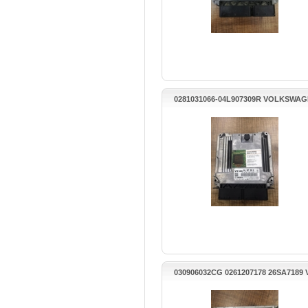
0281031066-04L907309R VOLKSWA
GOLF 7 MOTOR BEYNİ GARANTİL
030906032CG 0261207178 26SA7189
POLO MOTOR BEYNİ