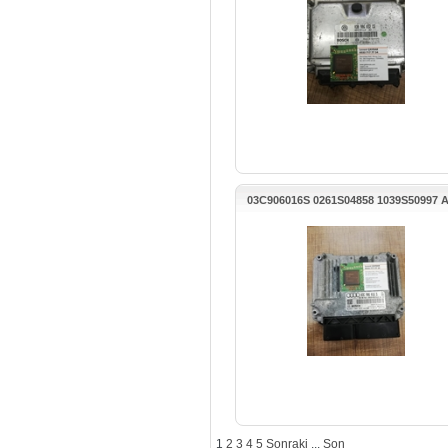
03C906016S 0261S04858 1039S50997 
A3 MOTOR BEYNİ
1
2
3
4
5
Sonraki
...
Son