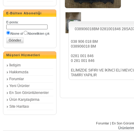
E-Bülten Aboneliği
E-posta
:
038906018BM 0281001846 28SA3
Abone ol
Abonelikten çık
038 906 018 BM
038906018 BM
Müşteri Hizmetleri
0281 001 846
0 281 001 846
İletişim
ELİMİZDE SIFIRI VE İKİNCİ ELİ MEV
Hakkımızda
TAMİRİ YAPILIR
Forumlar
Yeni Ürünler
En Son Görüntülenenler
Ürün Karşılaştırma
Site Haritası
Forumlar
|
En Son Görüntü
Ürünlerimi