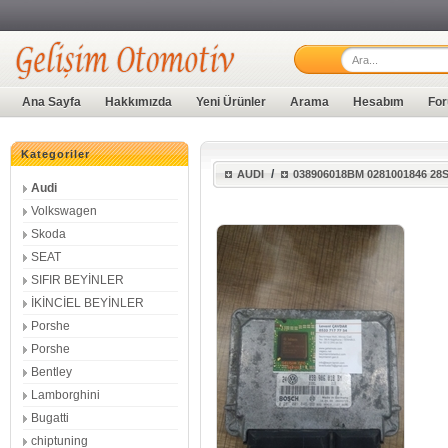
Ana Sayfa
Hakkımızda
Yeni Ürünler
Arama
Hesabım
For
Kategoriler
/
AUDI
038906018BM 0281001846 2
Audi
Volkswagen
Skoda
SEAT
SIFIR BEYİNLER
İKİNCİEL BEYİNLER
Porshe
Porshe
Bentley
Lamborghini
Bugatti
chiptuning