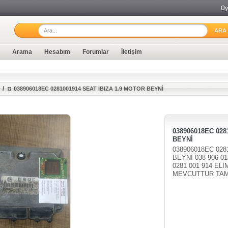
Üy
Arama
Hesabım
Forumlar
İletişim
/
038906018EC 0281001914 SEAT IBIZA 1.9 MOTOR BEYNİ
038906018EC 028
BEYNİ
038906018EC 028
BEYNİ 038 906 01
0281 001 914 ELİ
MEVCUTTUR TAMİ