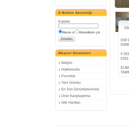
E-Bülten Aboneliği
E-posta
:
03
Abone ol
Abonelikten çık
038 
0389
Müşteri Hizmetleri
0 28
0281
İletişim
ELİM
Hakkımızda
TAMİ
Forumlar
Yeni Ürünler
En Son Görüntülenenler
Ürün Karşılaştırma
Site Haritası