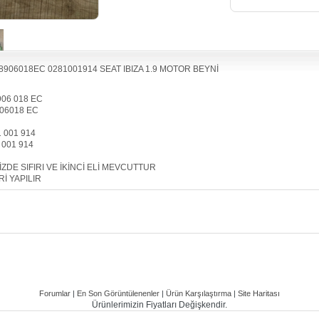
8906018EC 0281001914 SEAT IBIZA 1.9 MOTOR BEYNİ
906 018 EC
06018 EC
1 001 914
 001 914
İZDE SIFIRI VE İKİNCİ ELİ MEVCUTTUR
Rİ YAPILIR
Forumlar
|
En Son Görüntülenenler
|
Ürün Karşılaştırma
|
Site Haritası
Ürünlerimizin Fiyatları Değişkendir.