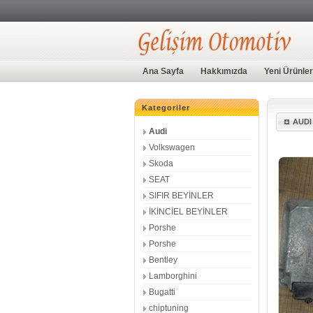
Ana Sayfa
Hakkımızda
Yeni Ürünler
Kategoriler
AUDI
Audi
Volkswagen
Skoda
SEAT
SIFIR BEYİNLER
İKİNCİEL BEYİNLER
Porshe
Porshe
Bentley
Lamborghini
Bugatti
chiptuning