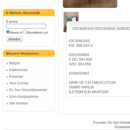
E-Bülten Aboneliği
E-posta
:
03C906016S 0261S04858 1039S50
Abone ol
Abonelikten çık
03C906016S
03C 906 016 S
Müşteri Hizmetleri
0261S04858
0 261 S04 858
İletişim
0261 S04 858
Hakkımızda
1039S50997
Forumlar
SIFIRI VE 2.ELİ MEVCUTTUR
Yeni Ürünler
TAMİRİ YAPILIR
En Son Görüntülenenler
İLETİŞİM İÇİN WHATSAP
Ürün Karşılaştırma
Site Haritası
Forumlar
|
En Son Görüntü
Ürünlerimi