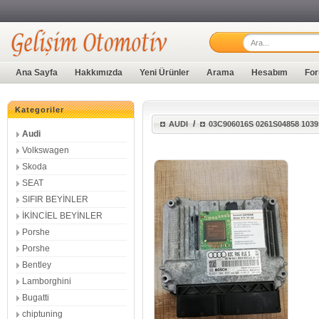
Ana Sayfa
Hakkımızda
Yeni Ürünler
Arama
Hesabım
For
Kategoriler
/
AUDI
03C906016S 0261S04858 103
Audi
Volkswagen
Skoda
SEAT
SIFIR BEYİNLER
İKİNCİEL BEYİNLER
Porshe
Porshe
Bentley
Lamborghini
Bugatti
chiptuning