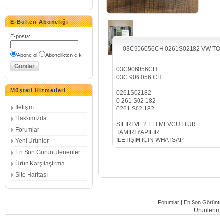
E-Bülten Aboneliği
E-posta
:
03C906056CH 0261S02182 VW T
Abone ol
Abonelikten çık
03C906056CH
03C 906 056 CH
Müşteri Hizmetleri
0261S02182
0 261 S02 182
İletişim
0261 S02 182
Hakkımızda
SIFIRI VE 2.ELİ MEVCUTTUR
Forumlar
TAMİRİ YAPILIR
İLETİŞİM İÇİN WHATSAP
Yeni Ürünler
En Son Görüntülenenler
Ürün Karşılaştırma
Site Haritası
Forumlar
|
En Son Görüntü
Ürünlerimi