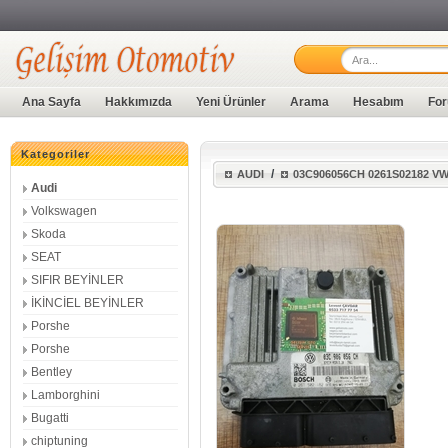
Ana Sayfa
Hakkımızda
Yeni Ürünler
Arama
Hesabım
For
Kategoriler
/
AUDI
03C906056CH 0261S02182 
Audi
Volkswagen
Skoda
SEAT
SIFIR BEYİNLER
İKİNCİEL BEYİNLER
Porshe
Porshe
Bentley
Lamborghini
Bugatti
chiptuning