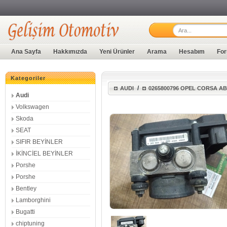
Ana Sayfa
Hakkımızda
Yeni Ürünler
Arama
Hesabım
For
Kategoriler
/
AUDI
0265800796 OPEL CORSA AB
Audi
Volkswagen
Skoda
SEAT
SIFIR BEYİNLER
İKİNCİEL BEYİNLER
Porshe
Porshe
Bentley
Lamborghini
Bugatti
chiptuning