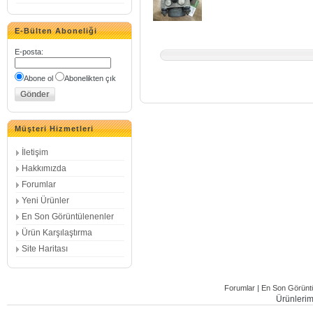
E-Bülten Aboneliği
E-posta
:
Abone ol
Abonelikten çık
Müşteri Hizmetleri
İletişim
Hakkımızda
Forumlar
Yeni Ürünler
En Son Görüntülenenler
Ürün Karşılaştırma
Site Haritası
Forumlar
|
En Son Görüntü
Ürünlerimi