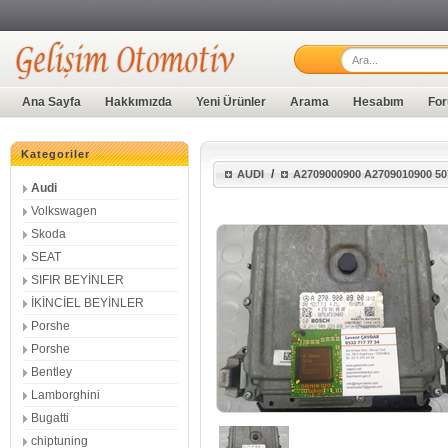
Ana Sayfa
Hakkımızda
Yeni Ürünler
Arama
Hesabım
For
Kategoriler
/
AUDI
A2709000900 A2709010900 
Audi
Volkswagen
Skoda
SEAT
SIFIR BEYİNLER
İKİNCİEL BEYİNLER
Porshe
Porshe
Bentley
Lamborghini
Bugatti
chiptuning