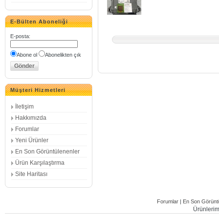
E-Bülten Aboneliği
E-posta
:
Abone ol
Abonelikten çık
Müşteri Hizmetleri
İletişim
Hakkımızda
Forumlar
Yeni Ürünler
En Son Görüntülenenler
Ürün Karşılaştırma
Site Haritası
Forumlar
|
En Son Görüntü
Ürünlerimi