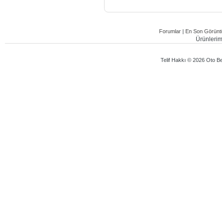
Forumlar
|
En Son Görüntü
Ürünlerimi
Telif Hakkı © 2026 Oto Bey