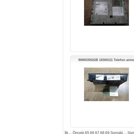
8W0035502B 18300111 Telefon ante
modulü Audi A5
İlk
...
Önceki
65
66
67
68
69
Sonraki
...
Son