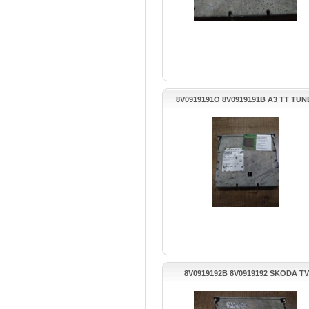
8V0919191O 8V0919191B A3 TT TUN
ALICI APLIFIKATORU
8V0919192B 8V0919192 SKODA TV
SİNTONİZODOR KONTROL UNITESI 