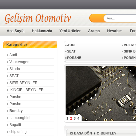
LAMBORGHINI
BUGAT
Ana Sayfa
Hakkımızda
Yeni Ürünler
Arama
Hesabım
For
Kategoriler
AUDI
VOLKS
SEAT
SIFIR 
Audi
PORSHE
PORSH
Volkswagen
LAMBORGHINI
BUGAT
Skoda
SEAT
SIFIR BEYİNLER
AUDI
VOLKS
İKİNCİEL BEYİNLER
SEAT
SIFIR 
Porshe
PORSHE
PORSH
Porshe
Bentley
Lamborghini
1
2
3
4
Bugatti
chiptuning
/
BAŞA DÖN
BENTLEY