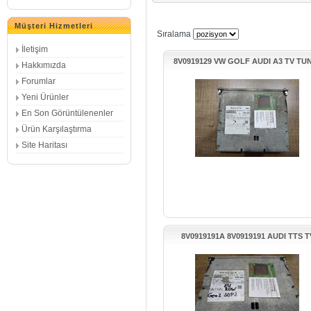
Müşteri Hizmetleri
Sıralama
İletişim
8V0919129 VW GOLF AUDI A3 TV TU
Hakkımızda
CONTROL UNITESI
Forumlar
Yeni Ürünler
En Son Görüntülenenler
Ürün Karşılaştırma
Site Haritası
8V0919191A 8V0919191 AUDI TTS T
TUNER