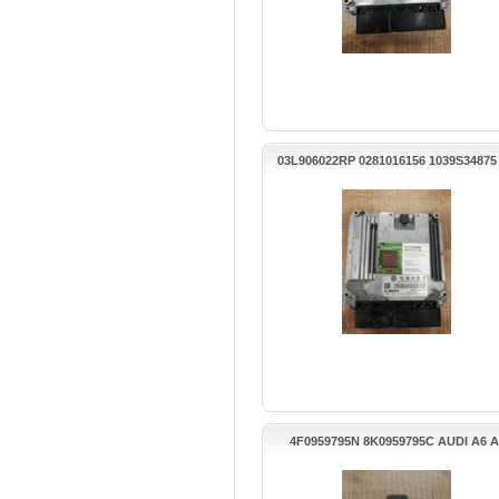
03L906022RP 0281016156 1039S34875
TIGUAN MOTOR BEYNİ
4F0959795N 8K0959795C AUDI A6 A
ARKA KAPI BEYNİ