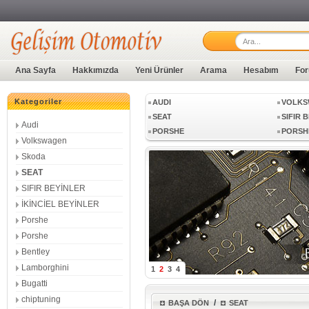
LAMBORGHINI
BUGAT
Ana Sayfa
Hakkımızda
Yeni Ürünler
Arama
Hesabım
For
Kategoriler
AUDI
VOLKS
SEAT
SIFIR 
Audi
PORSHE
PORSH
Volkswagen
LAMBORGHINI
BUGAT
Skoda
SEAT
SIFIR BEYİNLER
AUDI
VOLKS
İKİNCİEL BEYİNLER
SEAT
SIFIR 
Porshe
PORSHE
PORSH
Porshe
Bentley
Lamborghini
1
2
3
4
Bugatti
chiptuning
/
BAŞA DÖN
SEAT