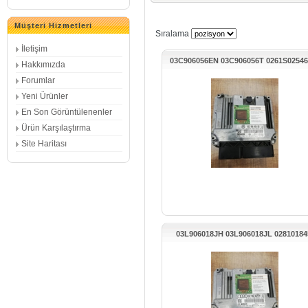
Müşteri Hizmetleri
Sıralama
İletişim
03C906056EN 03C906056T 0261S0254
Hakkımızda
GOLF MOTOR BEYNİ
Forumlar
Yeni Ürünler
En Son Görüntülenenler
Ürün Karşılaştırma
Site Haritası
03L906018JH 03L906018JL 02810184
AUDİ A4 MOTOR BEYNİ