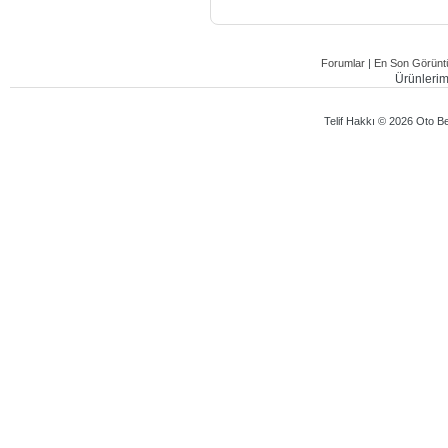
Forumlar
|
En Son Görüntü
Ürünlerimi
Telif Hakkı © 2026 Oto Bey