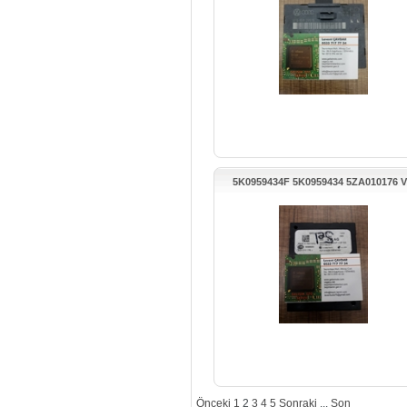
5K0959434F 5K0959434 5ZA010176 
PASSAT GİRİŞ KONTAK MODÜLÜ
Önceki
1
2
3
4
5
Sonraki
...
Son