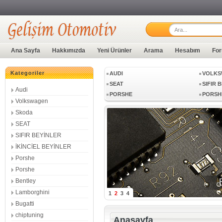
LAMBORGHINI
BUGAT
Ana Sayfa
Hakkımızda
Yeni Ürünler
Arama
Hesabım
For
Kategoriler
AUDI
VOLKS
SEAT
SIFIR 
Audi
PORSHE
PORSH
Volkswagen
LAMBORGHINI
BUGAT
Skoda
SEAT
SIFIR BEYİNLER
AUDI
VOLKS
İKİNCİEL BEYİNLER
SEAT
SIFIR 
Porshe
PORSHE
PORSH
Porshe
Bentley
Lamborghini
1
2
3
4
Bugatti
chiptuning
Anasayfa