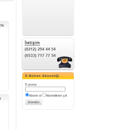
K7K
E-Bülten Aboneliği
E-posta
:
Abone ol
Abonelikten çık
0
Nİ