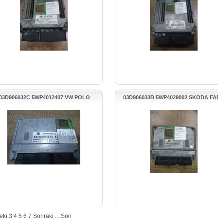
03D906032C 5WP4012407 VW POLO
03D906033B 5WP4029002 SKODA FA
MOTOR BEYNİ
MOTOR BEYNİ
eki
3
4
5
6
7
Sonraki
...
Son