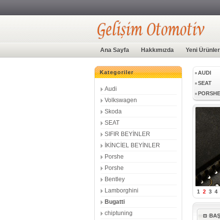
LAMBOR
Ana Sayfa
Hakkımızda
Yeni Ürünler
Kategoriler
AUDI
SEAT
Audi
PORSH
Volkswagen
LAMBOR
Skoda
SEAT
SIFIR BEYİNLER
AUDI
İKİNCİEL BEYİNLER
SEAT
Porshe
PORSH
Porshe
Bentley
Lamborghini
1
2
3
4
Bugatti
chiptuning
BA