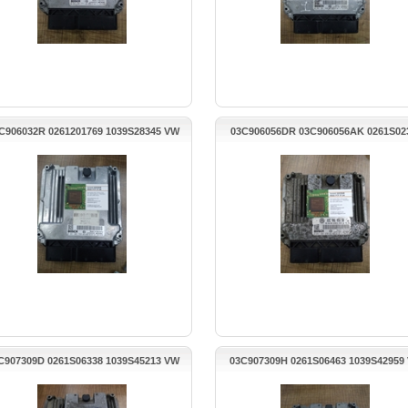
C906032R 0261201769 1039S28345 VW
03C906056DR 03C906056AK 0261S02
JETTA MOTOR BEYNİ
VW PASSAT MOTOR BEYNİ
C907309D 0261S06338 1039S45213 VW
03C907309H 0261S06463 1039S42959
PASSAT MOTOR BEYNİ
MOTOR BEYNİ