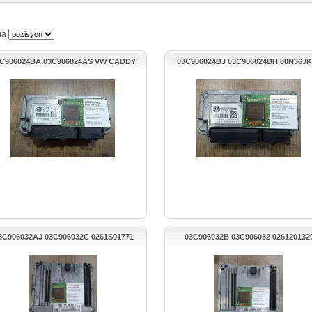
ma
C906024BA 03C906024AS VW CADDY
03C906024BJ 03C906024BH 80N36J
MOTOR BEYNİ
V.W POLO 1.4 MOTOR BEYNİ
3C906032AJ 03C906032C 0261S01771
03C906032B 03C906032 026120132
39S24415 VW TIGUAN MOTOR BEYNİ
1039S17051 VW GOLF MOTOR BEY