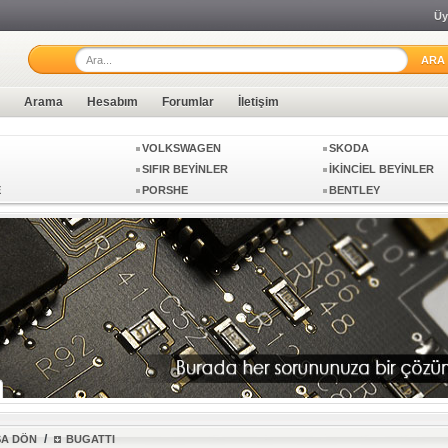
Üy
GHINI
BUGATTI
CHIPTUNING
Arama
Hesabım
Forumlar
İletişim
VOLKSWAGEN
SKODA
SIFIR BEYİNLER
İKİNCİEL BEYİNLER
E
PORSHE
BENTLEY
GHINI
BUGATTI
CHIPTUNING
VOLKSWAGEN
SKODA
SIFIR BEYİNLER
İKİNCİEL BEYİNLER
E
PORSHE
BENTLEY
/
ŞA DÖN
BUGATTI