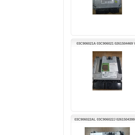
03C906021A 03C906021 0261S04469
PASSAT MOTOR BEYNİ
03C906022AL 03C906022J 0261S0439
GOLF MOTOR BEYNİ