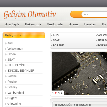
LAMBORGHINI
BUGAT
Ana Sayfa
Hakkımızda
Yeni Ürünler
Arama
Hesabım
For
Kategoriler
AUDI
VOLKS
SEAT
SIFIR 
Audi
PORSHE
PORSH
Volkswagen
LAMBORGHINI
BUGAT
Skoda
SEAT
SIFIR BEYİNLER
AUDI
VOLKS
İKİNCİEL BEYİNLER
SEAT
SIFIR 
Porshe
PORSHE
PORSH
Porshe
Bentley
Lamborghini
1
2
3
4
Bugatti
chiptuning
/
BAŞA DÖN
BUGATTI