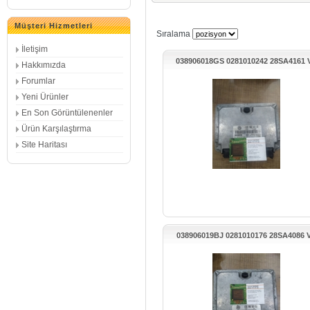
Müşteri Hizmetleri
Sıralama
İletişim
038906018GS 0281010242 28SA4161
Hakkımızda
GOLF MOTOR BEYNİ
Forumlar
Yeni Ürünler
En Son Görüntülenenler
Ürün Karşılaştırma
Site Haritası
038906019BJ 0281010176 28SA4086 
PASSAT KONTROL UNITESI