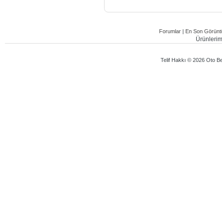
Forumlar
|
En Son Görüntü
Ürünlerimi
Telif Hakkı © 2026 Oto Bey