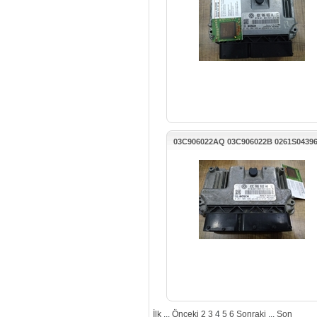
03C906022AQ 03C906022B 0261S0439
EOS MOTOR BEYNİ
İlk
...
Önceki
2
3
4
5
6
Sonraki
...
Son