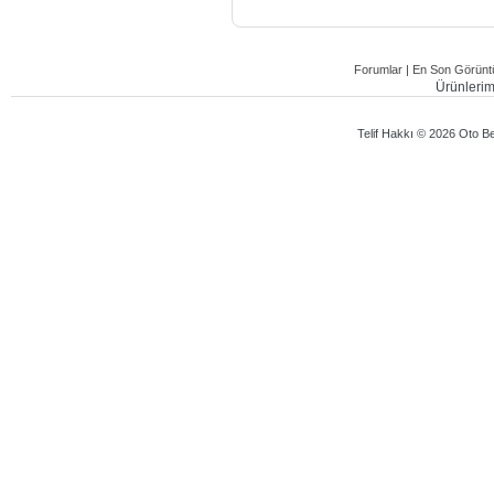
Forumlar
|
En Son Görüntü
Ürünlerimi
Telif Hakkı © 2026 Oto Bey