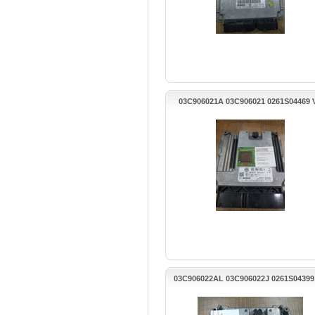
03C906021A 03C906021 0261S04469
PASSAT MOTOR BEYNİ
03C906022AL 03C906022J 0261S0439
GOLF MOTOR BEYNİ