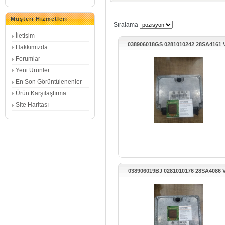
Müşteri Hizmetleri
Sıralama
İletişim
038906018GS 0281010242 28SA4161
Hakkımızda
GOLF MOTOR BEYNİ
Forumlar
Yeni Ürünler
En Son Görüntülenenler
Ürün Karşılaştırma
Site Haritası
038906019BJ 0281010176 28SA4086 
PASSAT KONTROL UNITESI