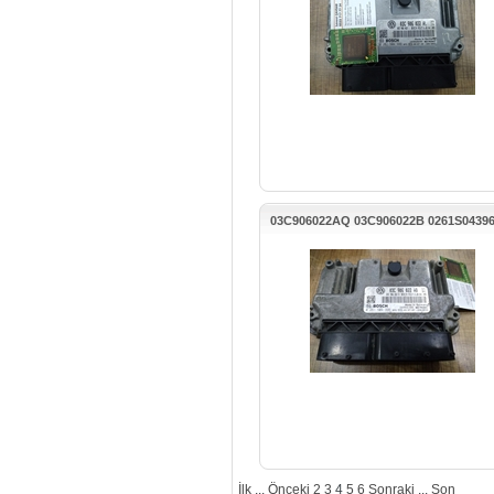
03C906022AQ 03C906022B 0261S0439
EOS MOTOR BEYNİ
İlk
...
Önceki
2
3
4
5
6
Sonraki
...
Son