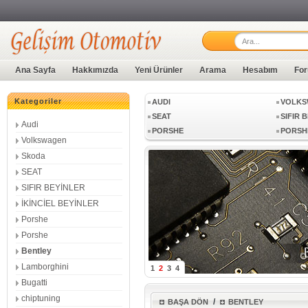
LAMBORGHINI
BUGAT
Ana Sayfa
Hakkımızda
Yeni Ürünler
Arama
Hesabım
For
Kategoriler
AUDI
VOLKS
SEAT
SIFIR 
Audi
PORSHE
PORSH
Volkswagen
LAMBORGHINI
BUGAT
Skoda
SEAT
SIFIR BEYİNLER
AUDI
VOLKS
İKİNCİEL BEYİNLER
SEAT
SIFIR 
Porshe
PORSHE
PORSH
Porshe
Bentley
Lamborghini
1
2
3
4
Bugatti
chiptuning
/
BAŞA DÖN
BENTLEY