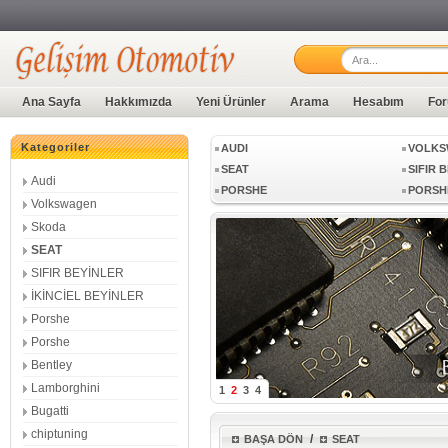
LAMBORGHINI
BUGAT
Ana Sayfa
Hakkımızda
Yeni Ürünler
Arama
Hesabım
For
Kategoriler
AUDI
VOLKS
SEAT
SIFIR 
Audi
PORSHE
PORSH
Volkswagen
LAMBORGHINI
BUGAT
Skoda
SEAT
SIFIR BEYİNLER
AUDI
VOLKS
İKİNCİEL BEYİNLER
SEAT
SIFIR 
Porshe
PORSHE
PORSH
Porshe
Bentley
Lamborghini
1
2
3
4
Bugatti
chiptuning
/
BAŞA DÖN
SEAT