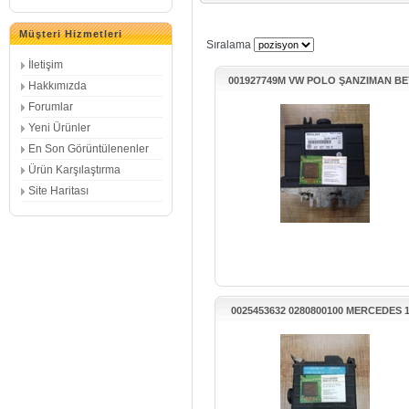
Müşteri Hizmetleri
Sıralama
İletişim
001927749M VW POLO ŞANZIMAN BE
Hakkımızda
Forumlar
Yeni Ürünler
En Son Görüntülenenler
Ürün Karşılaştırma
Site Haritası
0025453632 0280800100 MERCEDES 
MOTOR BEYNİ