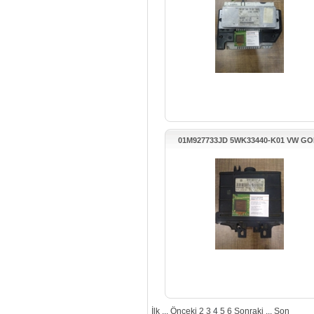
01M927733JD 5WK33440-K01 VW GO
MK4 SANZUMAN BEYNİ
İlk
...
Önceki
2
3
4
5
6
Sonraki
...
Son