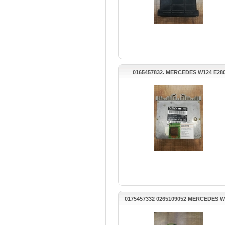
0165457832. MERCEDES W124 E28
MOTOR BEYNİ
0175457332 0265109052 MERCEDES W
ASR MOTOR BEYNİ