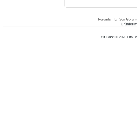
Forumlar
|
En Son Görüntü
Ürünlerimi
Telif Hakkı © 2026 Oto Bey